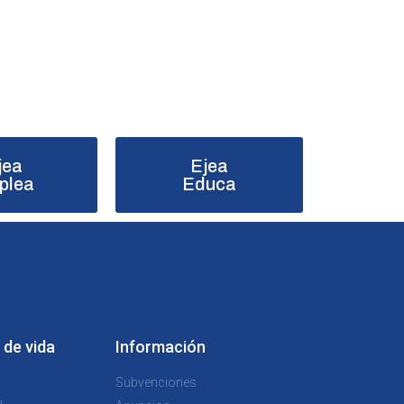
jea
Ejea
plea
Educa
 de vida
Información
Subvenciones