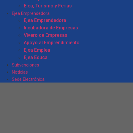
Ejea, Turismo y Ferias
Ejea Emprendedora
Ejea Emprendedora
Incubadora de Empresas
Vivero de Empresas
Apoyo al Emprendimiento
Ejea Emplea
Ejea Educa
Subvenciones
Noticias
Sede Electrónica