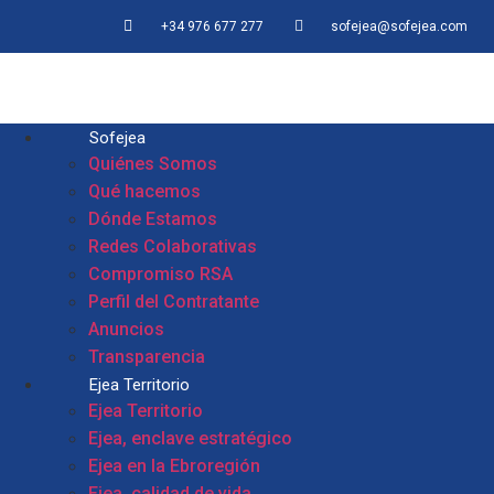
+34 976 677 277
sofejea@sofejea.com
Sofejea
Quiénes Somos
Qué hacemos
Dónde Estamos
Redes Colaborativas
Compromiso RSA
Perfil del Contratante
Anuncios
Transparencia
Ejea Territorio
Ejea Territorio
Ejea, enclave estratégico
Ejea en la Ebroregión
Ejea, calidad de vida