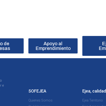
ro de
Apoyo al
E
esas
Emprendimiento
Em
to
r e
y
SOFEJEA
Ejea, calidad
Quienes Somos
Ejea Territorio