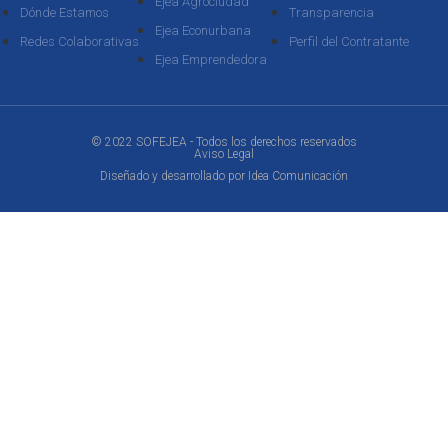
Ejea Agrociudad
Dónde Estamos
Transparencia
Ejea Econurbana
Redes Colaborativas
Perfil del Contratante
Ejea Emprendedora
© 2022 SOFEJEA - Todos los derechos reservados
Aviso Legal
Diseñado y desarrollado por
Idea Comunicación