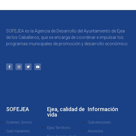
SOFEJEA es la Agencia de Desarrollo del Ayuntamiento de Ejea
de los Caballeros, que se encarga de coordinar e impulsar los
programas municipales de promoción y desarrollo económico
SOFEJEA
Ejea, calidad de
Información
vida
Quienes Somos
Subvenciones
Ejea Territorio
Qué Hacemos
Anuncios