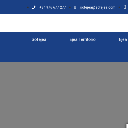
+34 976 677 277
sofejea@sofejea.com
Sofejea
Ejea Territorio
Ejea