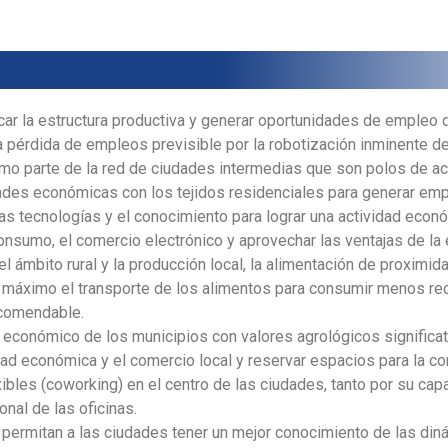
ar la estructura productiva y generar oportunidades de empleo qu
a pérdida de empleos previsible por la robotización inminente 
omo parte de la red de ciudades intermedias que son polos de ac
dades económicas con los tejidos residenciales para generar emp
vas tecnologías y el conocimiento para lograr una actividad eco
umo, el comercio electrónico y aprovechar las ventajas de la e
 ámbito rural y la producción local, la alimentación de proximida
r al máximo el transporte de los alimentos para consumir menos r
comendable.
o económico de los municipios con valores agrológicos significat
dad económica y el comercio local y reservar espacios para la c
xibles (coworking) en el centro de las ciudades, tanto por su c
onal de las oficinas.
 permitan a las ciudades tener un mejor conocimiento de las di