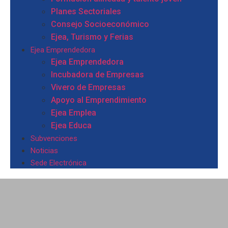
Planes Sectoriales
Consejo Socioeconómico
Ejea, Turismo y Ferias
Ejea Emprendedora
Ejea Emprendedora
Incubadora de Empresas
Vivero de Empresas
Apoyo al Emprendimiento
Ejea Emplea
Ejea Educa
Subvenciones
Noticias
Sede Electrónica