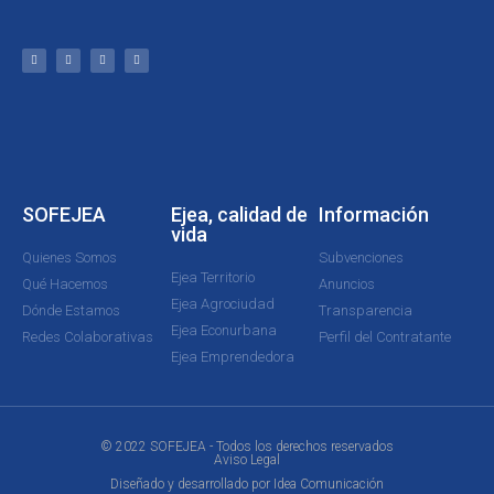
SOFEJEA
Ejea, calidad de
Información
vida
Quienes Somos
Subvenciones
Ejea Territorio
Qué Hacemos
Anuncios
Ejea Agrociudad
Dónde Estamos
Transparencia
Ejea Econurbana
Redes Colaborativas
Perfil del Contratante
Ejea Emprendedora
© 2022 SOFEJEA - Todos los derechos reservados
Aviso Legal
Diseñado y desarrollado por
Idea Comunicación