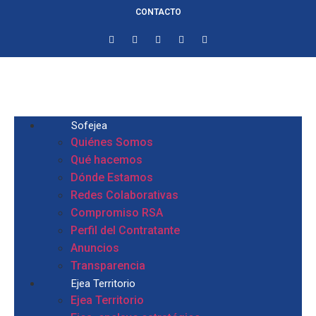
CONTACTO
Sofejea
Quiénes Somos
Qué hacemos
Dónde Estamos
Redes Colaborativas
Compromiso RSA
Perfil del Contratante
Anuncios
Transparencia
Ejea Territorio
Ejea Territorio