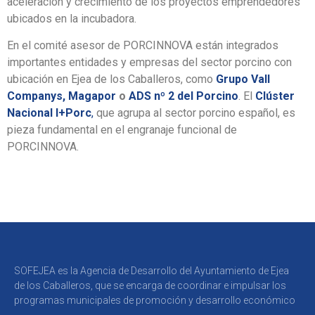
aceleración y crecimiento de los proyectos emprendedores
ubicados en la incubadora.
En el comité asesor de PORCINNOVA están integrados
importantes entidades y empresas del sector porcino con
ubicación en Ejea de los Caballeros, como
Grupo Vall
Companys,
Magapor
o
ADS nº 2 del Porcino
. El
Clúster
Nacional I+Porc
,
que agrupa al sector porcino español, es
pieza fundamental en el engranaje funcional de
PORCINNOVA.
SOFEJEA es la Agencia de Desarrollo del Ayuntamiento de Ejea
de los Caballeros, que se encarga de coordinar e impulsar los
programas municipales de promoción y desarrollo económico