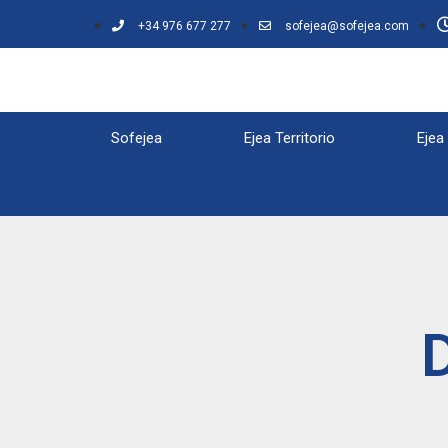
+34 976 677 277
sofejea@sofejea.com
Sofejea
Ejea Territorio
Ejea