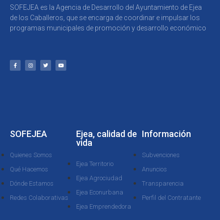
SOFEJEA es la Agencia de Desarrollo del Ayuntamiento de Ejea
de los Caballeros, que se encarga de coordinar e impulsar los
programas municipales de promoción y desarrollo económico
SOFEJEA
Ejea, calidad de
Información
vida
Quienes Somos
Subvenciones
Ejea Territorio
Qué Hacemos
Anuncios
Ejea Agrociudad
Dónde Estamos
Transparencia
Ejea Econurbana
Redes Colaborativas
Perfil del Contratante
Ejea Emprendedora