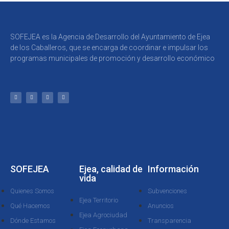
SOFEJEA es la Agencia de Desarrollo del Ayuntamiento de Ejea
de los Caballeros, que se encarga de coordinar e impulsar los
programas municipales de promoción y desarrollo económico
SOFEJEA
Ejea, calidad de
Información
vida
Quienes Somos
Subvenciones
Ejea Territorio
Qué Hacemos
Anuncios
Ejea Agrociudad
Dónde Estamos
Transparencia