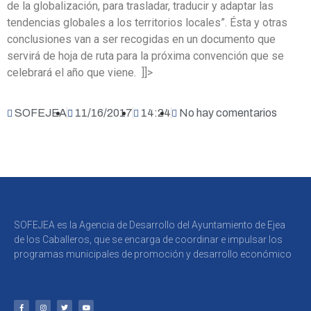
de la globalización, para trasladar, traducir y adaptar las
tendencias globales a los territorios locales”. Ésta y otras
conclusiones van a ser recogidas en un documento que
servirá de hoja de ruta para la próxima convención que se
celebrará el año que viene. ]]>
SOFEJEA
11/16/2017
14:24
No hay comentarios
SOFEJEA es la Agencia de Desarrollo del Ayuntamiento de Ejea
de los Caballeros, que se encarga de coordinar e impulsar los
programas municipales de promoción y desarrollo económico