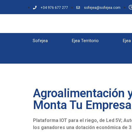
+34 976 677 277
sofejea@sofejea.com
Sofejea
Ejea Territorio
Ejea
Agroalimentación y
Monta Tu Empresa 
Plataforma IOT para el riego, de Led 5V; Au
los ganadores una dotación económica de 3.