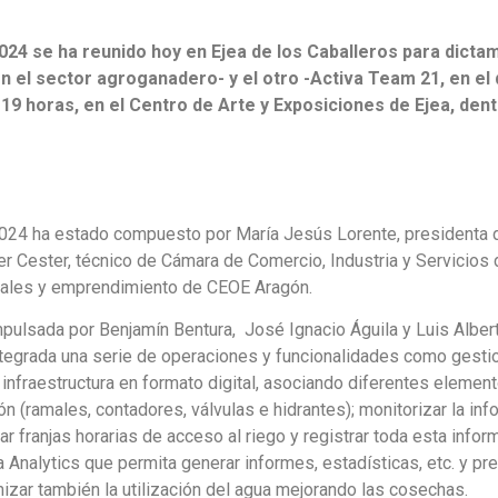
24 se ha reunido hoy en Ejea de los Caballeros para dictam
 el sector agroganadero- y el otro -Activa Team 21, en el 
 19 horas, en el Centro de Arte y Exposiciones de Ejea, dent
024 ha estado compuesto por María Jesús Lorente, presidenta 
r Cester, técnico de Cámara de Comercio, Industria y Servicios d
ales y emprendimiento de CEOE Aragón.
mpulsada por Benjamín Bentura, José Ignacio Águila y Luis Albert
integrada una serie de operaciones y funcionalidades como gesti
a infraestructura en formato digital, asociando diferentes element
 (ramales, contadores, válvulas e hidrantes); monitorizar la in
r franjas horarias de acceso al riego y registrar toda esta infor
ta Analytics que permita generar informes, estadísticas, etc. y p
izar también la utilización del agua mejorando las cosechas.