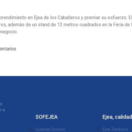
prendimiento en Ejea de los Caballeros y premiar su esfuerzo. E
os, además de un stand de 12 metros cuadrados en la Feria de 
 negocio.
entarios
to
r e
y
SOFEJEA
Ejea, calidad
Quienes Somos
Ejea Territorio