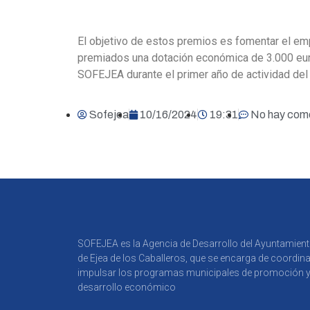
El objetivo de estos premios es fomentar el em
premiados una dotación económica de 3.000 eur
SOFEJEA durante el primer año de actividad del
Sofejea
10/16/2024
19:31
No hay com
SOFEJEA es la Agencia de Desarrollo del Ayuntamien
de Ejea de los Caballeros, que se encarga de coordina
impulsar los programas municipales de promoción 
desarrollo económico