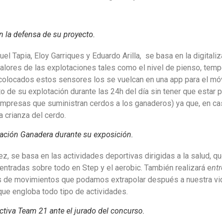
n la defensa de su proyecto.
l Tapia, Eloy Garriques y Eduardo Arilla, se basa en la digitaliz
ores de las explotaciones tales como el nivel de pienso, temper
 colocados estos sensores los se vuelcan en una app para el móv
o de su explotación durante las 24h del día sin tener que estar 
empresas que suministran cerdos a los ganaderos) ya que, en cas
 crianza del cerdo.
ación Ganadera durante su exposición.
ez, se basa en las actividades deportivas dirigidas a la salud, q
entradas sobre todo en Step y el aerobic. También realizará e
nt
 de movimientos que podamos extrapolar después a nuestra vida 
que engloba todo tipo de actividades.
ctiva Team 21 ante el jurado del concurso.