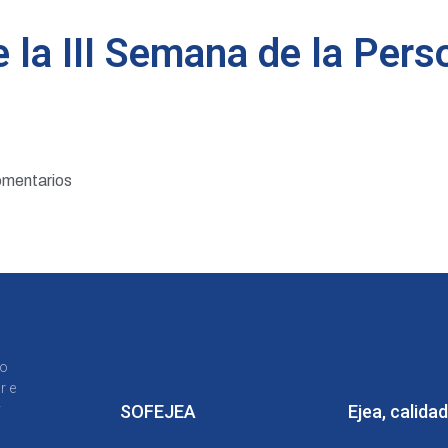
e la III Semana de la Pe
omentarios
to
r e
y
SOFEJEA
Ejea, calidad