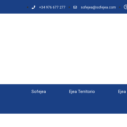
+34 976 677 277
sofejea@sofejea.com
Sofejea
Ejea Territorio
Ejea