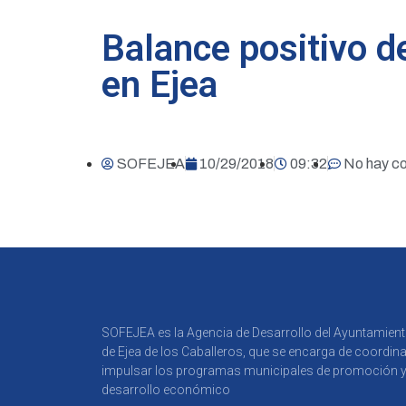
Balance positivo d
en Ejea
SOFEJEA
10/29/2018
09:32
No hay c
SOFEJEA es la Agencia de Desarrollo del Ayuntamien
de Ejea de los Caballeros, que se encarga de coordina
impulsar los programas municipales de promoción 
desarrollo económico