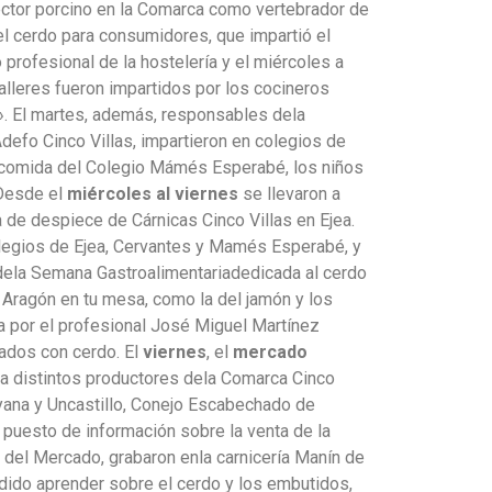
sector porcino en la Comarca como vertebrador de
 del cerdo para consumidores, que impartió el
co profesional de la hostelería y el miércoles a
alleres fueron impartidos por los cocineros
». El martes, además, responsables dela
efo Cinco Villas, impartieron en colegios de
la comida del Colegio Mámés Esperabé, los niños
 Desde el
miércoles al viernes
se llevaron a
a de despiece de Cárnicas Cinco Villas en Ejea.
colegios de Ejea, Cervantes y Mamés Esperabé, y
s dela Semana Gastroalimentariadedicada al cerdo
 Aragón en tu mesa, como la del jamón y los
a por el profesional José Miguel Martínez
rados con cerdo. El
viernes
, el
mercado
r a distintos productores dela Comarca Cinco
ayana y Uncastillo, Conejo Escabechado de
 puesto de información sobre la venta de la
 del Mercado, grabaron enla carnicería Manín de
dido aprender sobre el cerdo y los embutidos,