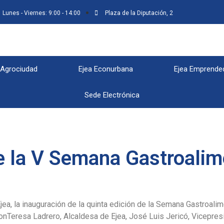
Lunes - Viernes: 9:00 - 14:00
Plaza de la Diputación, 2
 Agrociudad
Ejea Econurbana
Ejea Emprende
Sede Electrónica
e la V Semana Gastroalim
ea, la inauguración de la quinta edición de la Semana Gastroalim
eronTeresa Ladrero, Alcaldesa de Ejea, José Luis Jericó, Vicepr