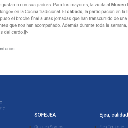
ustaron con sus padres. Para los mayores, la visita al
Museo 
dongo» en la Cocina tradicional. El
sábado
, la participación en la
 puso el broche final a unas jornadas que han transcurrido de una
antes que nos han acompañado. Además durante toda la semana, e
 del cerdo.]]>
ntarios
to
r e
y
SOFEJEA
Ejea, calidad
Quienes Somos
Ejea Territorio