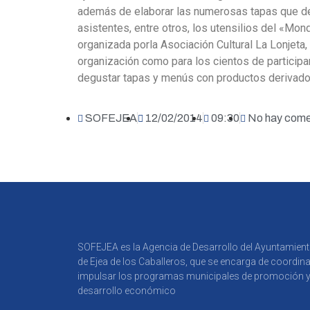
además de elaborar las numerosas tapas que deg
asistentes, entre otros, los utensilios del «Mon
organizada porla Asociación Cultural La Lonjeta,
organización como para los cientos de particip
degustar tapas y menús con productos derivados
SOFEJEA
12/02/2014
09:30
No hay come
SOFEJEA es la Agencia de Desarrollo del Ayuntamien
de Ejea de los Caballeros, que se encarga de coordina
impulsar los programas municipales de promoción 
desarrollo económico