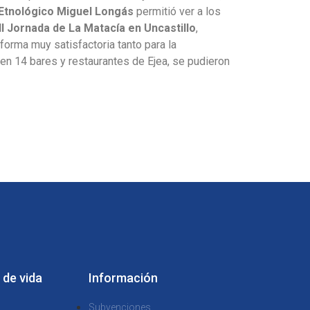
Etnológico Miguel Longás
permitió ver a los
III Jornada
de La Matacía en Uncastillo
,
 forma muy satisfactoria tanto para la
n 14 bares y restaurantes de Ejea, se pudieron
 de vida
Información
Subvenciones