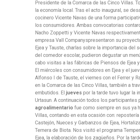
Presidente de la Comarca de las Cinco Villas. T
la economía local. Tras el acto inaugural, se des
cocinero Vicente Navas de una forma participati
los consumidores. Ambas convocatorias contaron 
Nacho Zoppetti y Vicente Navas respectivamente
empresa Vall Companyspresentaron su proyecto p
Ejea y Tauste, charlas sobre la importancia del
del comedor escolar, pudieron degustar un me
cabo visitas a las fábricas de Piensos de Ejea 
El miércoles con consumidores en Ejea y el juev
Alfonso I de Tauste, el viernes con el Ferrer y 
en la Comarca de las Cinco Villas, también a tr
embutidos. El
jueves
por la tarde tuvo lugar la 
Urtasun. A continuación todos los participantes
agroalimentario
fue como siempre en sus ya ha
Villas, contando en esta ocasión con: reposterí
Castejón, Nueces y Garbanzos de Ejea, Hortaliza
Ternera de Biota. Nos visitó el programa Tempe
Ejea, la elaboración de los zagüeños. Por la tard