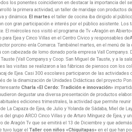
odos los ponentes coincidieron en destacar la importancia del 
arrolló la primera actividad, un taller de maridaje con productos
va y dinámica.
El martes
el taller de cocina iba dirigido al públi
con gran participación e interés por el público asistente. Los t
. El miércoles nos visitó el programa de Tv «Aragón en Abierto
ara Ejea y Cinco Villas en el Centro Cívico y responsables deAd
 sector porcino enla Comarca. Tambiénel martes, en el menú de 
nú con cabezada de lomo donado porla empresa Vall Companys.
y Tauste (Vall Companys y Coop. San Miguel de Tauste, y a la sal
es las visitas se realizaron a las fábricas de piensos con los 
Racaj de Ejea. Casi 300 escolares participaron de las actividade
avés de la dinamización de Unidades Didácticas del proyecto Pon
interesante
Charla
«El Cerdo: Tradición e innovación
» impartid
 pudieron degustar una diversa presentación de productos elabo
bituales ediciones trimestrales, la actividad que permite reuni
a de La Capaza de Ejea, de Julio y Yolanda de Sádaba, Miel de L
s del grupo ARCO Cinco Villas y de Arturo Mínguez de Ejea, y un
ro de Aragón Tv que se emitirá el 13 de Diciembre y que además
e tuvo lugar el
Taller con niños «Chiquitapas»
en el que han po