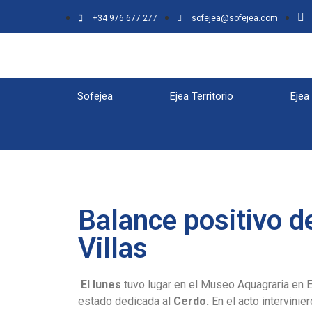
+34 976 677 277
sofejea@sofejea.com
Sofejea
Ejea Territorio
Ejea
Balance positivo d
Villas
El lunes
tuvo lugar en el Museo Aquagraria en Ej
estado dedicada al
Cerdo.
En el acto intervini