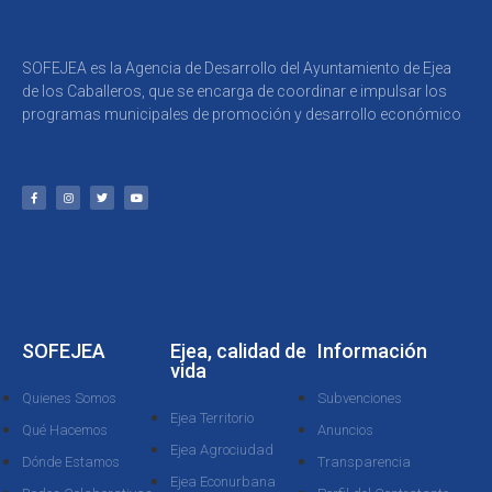
SOFEJEA es la Agencia de Desarrollo del Ayuntamiento de Ejea
de los Caballeros, que se encarga de coordinar e impulsar los
programas municipales de promoción y desarrollo económico
SOFEJEA
Ejea, calidad de
Información
vida
Quienes Somos
Subvenciones
Ejea Territorio
Qué Hacemos
Anuncios
Ejea Agrociudad
Dónde Estamos
Transparencia
Ejea Econurbana