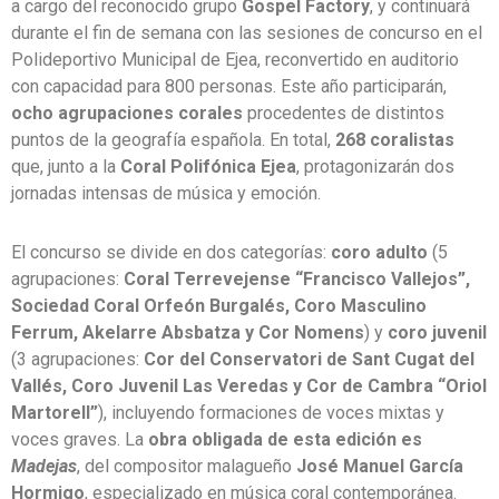
a cargo del reconocido grupo
Gospel Factory
, y continuará
durante el fin de semana con las sesiones de concurso en el
Polideportivo Municipal de Ejea, reconvertido en auditorio
con capacidad para 800 personas. Este año participarán,
ocho agrupaciones corales
procedentes de distintos
puntos de la geografía española. En total,
268 coralistas
que, junto a la
Coral Polifónica Ejea
, protagonizarán dos
jornadas intensas de música y emoción.
El concurso se divide en dos categorías:
coro adulto
(5
agrupaciones:
Coral Terrevejense “Francisco Vallejos”,
Sociedad Coral Orfeón Burgalés, Coro Masculino
Ferrum, Akelarre Absbatza y Cor Nomens
) y
coro juvenil
(3 agrupaciones:
Cor del Conservatori de Sant Cugat del
Vallés, Coro Juvenil Las Veredas y Cor de Cambra “Oriol
Martorell”
), incluyendo formaciones de voces mixtas y
voces graves. La
obra obligada de esta edición es
Madejas
, del compositor malagueño
José Manuel García
Hormigo
, especializado en música coral contemporánea.