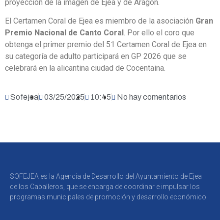
proyección de la imagen de Ejea y de Aragón.
El Certamen Coral de Ejea es miembro de la asociación
Gran
Premio Nacional de Canto Coral
. Por ello el coro que
obtenga el primer premio del 51 Certamen Coral de Ejea en
su categoría de adulto participará en GP 2026 que se
celebrará en la alicantina ciudad de Cocentaina.
Sofejea
03/25/2025
10:45
No hay comentarios
SOFEJEA es la Agencia de Desarrollo del Ayuntamiento de Ejea
de los Caballeros, que se encarga de coordinar e impulsar los
programas municipales de promoción y desarrollo económico