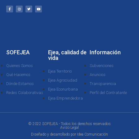
SOFEJEA
Ejea, calidad de
Información
vida
Quienes Somos
Subvenciones
Ejea Territorio
Qué Hacemos
Anuncios
Ejea Agrociudad
Dónde Estamos
Transparencia
Ejea Econurbana
Redes Colaborativas
Perfil del Contratante
Ejea Emprendedora
© 2022 SOFEJEA - Todos los derechos reservados
Aviso Legal
Diseñado y desarrollado por
Idea Comunicación