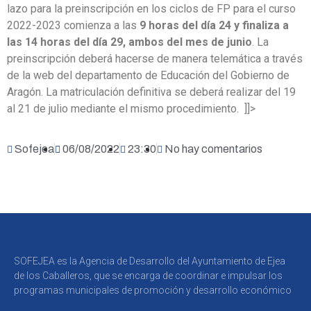
lazo para la preinscripción en los ciclos de FP para el curso
2022-2023 comienza a las
9 horas del día 24 y finaliza a
las 14 horas del día 29, ambos del mes de junio
. La
preinscripción deberá hacerse de manera telemática a través
de la web del departamento de Educación del Gobierno de
Aragón. La matriculación definitiva se deberá realizar del 19
al 21 de julio mediante el mismo procedimiento. ]]>
Sofejea
06/08/2022
23:30
No hay comentarios
SOFEJEA es la Agencia de Desarrollo del Ayuntamiento de Ejea
de los Caballeros, que se encarga de coordinar e impulsar los
programas municipales de promoción y desarrollo económico