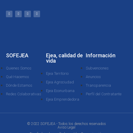
SOFEJEA
Ejea, calidad de
Información
vida
Quienes Somos
Subvenciones
Ejea Territorio
Qué Hacemos
Anuncios
Ejea Agrociudad
Dónde Estamos
Transparencia
Ejea Econurbana
Redes Colaborativas
Perfil del Contratante
Ejea Emprendedora
© 2022 SOFEJEA - Todos los derechos reservados
Aviso Legal