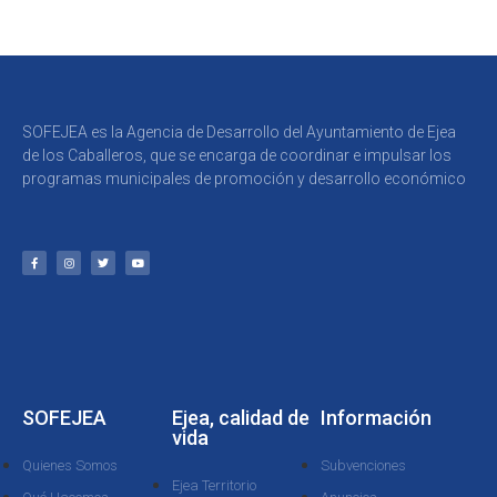
SOFEJEA es la Agencia de Desarrollo del Ayuntamiento de Ejea
de los Caballeros, que se encarga de coordinar e impulsar los
programas municipales de promoción y desarrollo económico
SOFEJEA
Ejea, calidad de
Información
vida
Quienes Somos
Subvenciones
Ejea Territorio