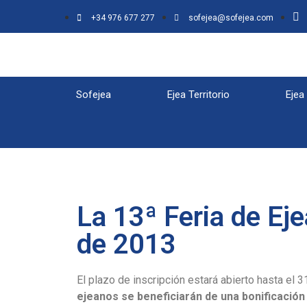
+34 976 677 277
sofejea@sofejea.com
Sofejea
Ejea Territorio
Ejea
La 13ª Feria de Eje
de 2013
El plazo de inscripción estará abierto hasta el 
ejeanos se beneficiarán de una bonificación 