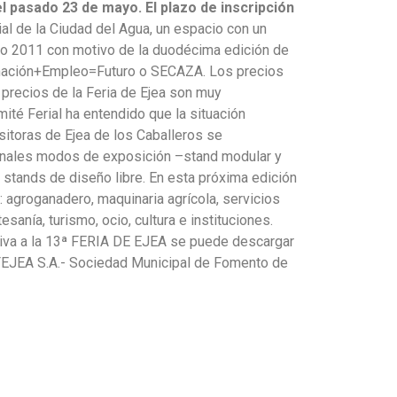
l pasado 23 de mayo. El plazo de inscripción
ial de la Ciudad del Agua, un espacio con un
año 2011 con motivo de la duodécima edición de
ormación+Empleo=Futuro o SECAZA. Los precios
 precios de la Feria de Ejea son muy
ité Ferial ha entendido que la situación
itoras de Ejea de los Caballeros se
cionales modos de exposición –stand modular y
e stands de diseño libre. En esta próxima edición
: agroganadero, maquinaria agrícola, servicios
sanía, turismo, ocio, cultura e instituciones.
lativa a la 13ª FERIA DE EJEA se puede descargar
JEA S.A.- Sociedad Municipal de Fomento de