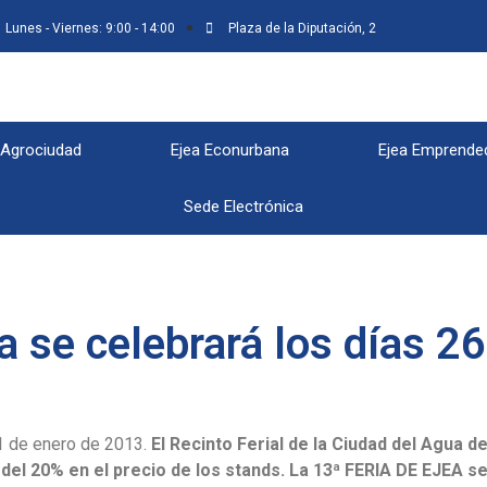
Lunes - Viernes: 9:00 - 14:00
Plaza de la Diputación, 2
 Agrociudad
Ejea Econurbana
Ejea Emprende
Sede Electrónica
a se celebrará los días 26
31 de enero de 2013.
El Recinto Ferial de la Ciudad del Agua d
del 20% en el precio de los stands.
La 13ª FERIA DE EJEA se 