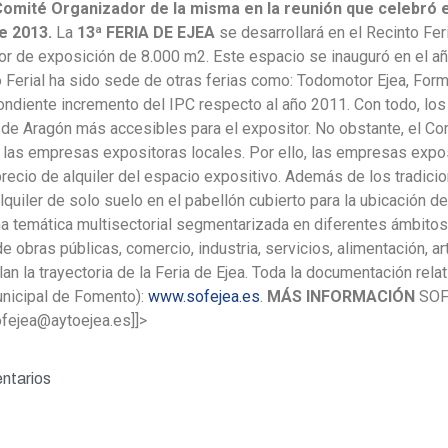
 Comité Organizador de la misma en la reunión que celebró e
e 2013.
La
13ª FERIA DE EJEA
se desarrollará en el Recinto Fer
ior de exposición de 8.000 m2. Este espacio se inauguró en el 
to Ferial ha sido sede de otras ferias como: Todomotor Ejea, F
ndiente incremento del IPC respecto al año 2011. Con todo, los
 de Aragón más accesibles para el expositor. No obstante, el Com
 las empresas expositoras locales. Por ello, las empresas expos
 precio de alquiler del espacio expositivo. Además de los tradi
lquiler de solo suelo en el pabellón cubierto para la ubicación d
una temática multisectorial segmentarizada en diferentes ámbitos
 obras públicas, comercio, industria, servicios, alimentación, arte
lan la trayectoria de la Feria de Ejea. Toda la documentación re
nicipal de Fomento):
www.sofejea.es
.
MÁS INFORMACIÓN
SOFE
ofejea@aytoejea.es]]>
ntarios