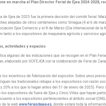
ne en marcha el Plan Director Ferial de Ejea 2024-2028, r
ria de Ejea de 2025 fue la primera decisión del comité ferial. M
echas alejadas de otros certámenes como Smagua (4 al 6 de marzo)
iación Ejea Comercio y el 8 de Marzo (Día Internacional de la M
n tanto a los expositores de maquinaria agrícola y servicios agr
s, actividades y espacios
ctica algunas de las indicaciones que se recogen en el Plan Fer
an, elaborado por SOFEJEA con la colaboración de Feria de Zarag
 los incentivos de fidelización del expositor. Sobre unos precio
Siguen las tradicionales rebajas a los expositores con razón soc
 y 20% a los que lo hagan antes del 31 de enero de 2025). Pero
a los expositores de fuera de Ejea y Cinco Villas que hayan part
escuento a los expositores pertenecientes al ámbito social (ONG,
és de la web
www.feriasdejea.es
, donde estará toda la informació