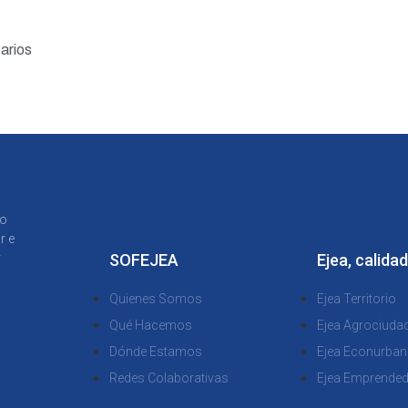
arios
to
r e
y
SOFEJEA
Ejea, calidad
Quienes Somos
Ejea Territorio
Qué Hacemos
Ejea Agrociuda
Dónde Estamos
Ejea Econurban
Redes Colaborativas
Ejea Emprende