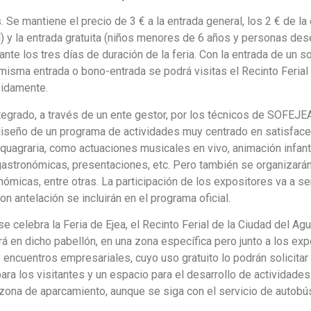
Se mantiene el precio de 3 € a la entrada general, los 2 € de la
l) y la entrada gratuita (niños menores de 6 años y personas de
te los tres días de duración de la feria. Con la entrada de un solo
a misma entrada o bono-entrada se podrá visitas el Recinto Ferial
mpidamente.
ntegrado, a través de un ente gestor, por los técnicos de SOFEJE
 diseño de un programa de actividades muy centrado en satisfacer
uagraria, como actuaciones musicales en vivo, animación infantil,
tronómicas, presentaciones, etc. Pero también se organizarán 
nómicas, entre otras. La participación de los expositores va a s
 antelación se incluirán en el programa oficial.
elebra la Feria de Ejea, el Recinto Ferial de la Ciudad del Agua
ará en dicho pabellón, en una zona específica pero junto a los exp
 encuentros empresariales, cuyo uso gratuito lo podrán solicitar
ara los visitantes y un espacio para el desarrollo de actividades
a zona de aparcamiento, aunque se siga con el servicio de autob