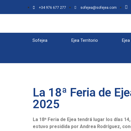
+34 976 677 277
sofejea@sofejea.com
Sofejea
Ejea Territorio
Ejea
La 18ª Feria de Eje
2025
La 18ª Feria de Ejea tendrá lugar los días 14
estuvo presidida por Andrea Rodríguez, con