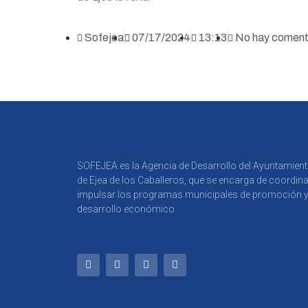
Sofejea
07/17/2024
13:13
No hay coment
SOFEJEA es la Agencia de Desarrollo del Ayuntamien
de Ejea de los Caballeros, que se encarga de coordina
impulsar los programas municipales de promoción 
desarrollo económico