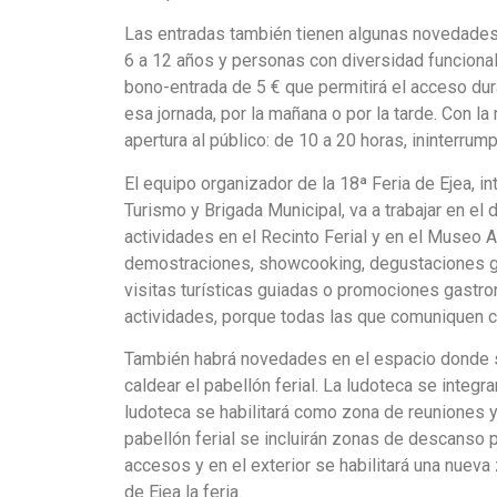
Las entradas también tienen algunas novedades. 
6 a 12 años y personas con diversidad funciona
bono-entrada de 5 € que permitirá el acceso duran
esa jornada, por la mañana o por la tarde. Con l
apertura al público: de 10 a 20 horas, ininterru
El equipo organizador de la 18ª Feria de Ejea, i
Turismo y Brigada Municipal, va a trabajar en el
actividades en el Recinto Ferial y en el Museo Aq
demostraciones, showcooking, degustaciones gas
visitas turísticas guiadas o promociones gastro
actividades, porque todas las que comuniquen con
También habrá novedades en el espacio donde se c
caldear el pabellón ferial. La ludoteca se integr
ludoteca se habilitará como zona de reuniones y
pabellón ferial se incluirán zonas de descanso p
accesos y en el exterior se habilitará una nuev
de Ejea la feria.