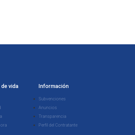
 de vida
Información
Subvenciones
d
Anuncios
a
Transparencia
dora
Perfil del Contratante