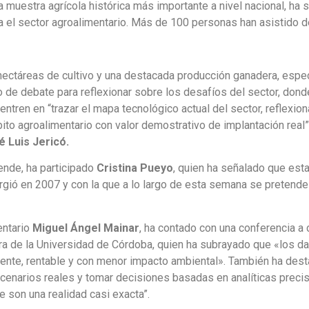
a muestra agrícola histórica más importante a nivel nacional, ha 
a el sector agroalimentario. Más de 100 personas han asistido d
hectáreas de cultivo y una destacada producción ganadera, espec
 de debate para reflexionar sobre los desafíos del sector, donde
centren en “trazar el mapa tecnológico actual del sector, reflexio
ito agroalimentario con valor demostrativo de implantación real”
 Luis Jericó.
ende, ha participado
Cristina Pueyo
, quien ha señalado que est
rgió en 2007 y con la que a lo largo de esta semana se pretende
entario
Miguel Ángel Mainar
, ha contado con una conferencia a
ultura de la Universidad de Córdoba, quien ha subrayado que «los
ciente, rentable y con menor impacto ambiental». También ha d
scenarios reales y tomar decisiones basadas en analíticas preci
 son una realidad casi exacta”.