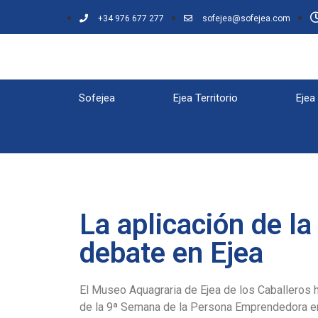
+34 976 677 277
sofejea@sofejea.com
Sofejea
Ejea Territorio
Ejea
La aplicación de la
debate en Ejea
El Museo Aquagraria de Ejea de los Caballeros 
de la 9ª Semana de la Persona Emprendedora en 