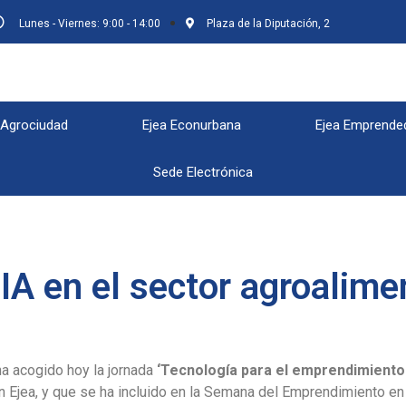
Lunes - Viernes: 9:00 - 14:00
Plaza de la Diputación, 2
 Agrociudad
Ejea Econurbana
Ejea Emprende
Sede Electrónica
 IA en el sector agroalime
ha acogido hoy la jornada
‘Tecnología para el emprendimiento
Ejea, y que se ha incluido en la Semana del Emprendimiento en