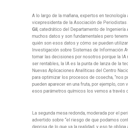
. .
.
A lo largo de la mañana, expertos en tecnologí
vicepresidenta de la Asociación de Periodistas
Gil
, catedrático del Departamento de Ingeniería
muchos datos y son fundamentales pero tenemos 
quién son esos datos y cómo se pueden utiliza
Investigación sobre Sistemas de Información A
tomar las decisiones por nosotros porque la IA 
ser rentables, la IA es la punta de lanza de la t
Nuevas Aplicaciones Analíticas del Centro Nacio
para optimizar los procesos de cosecha, “nos p
pueden aparecer en una fruta, por ejemplo, con 
esos parámetros químicos los vemos a través de
. .
. .
La segunda mesa redonda, moderada por el per
advertido sobre “el riesgo de que podamos conf
deprisa de lo que va la realidad, y eso te obliga