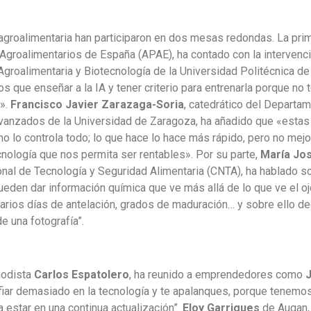
a agroalimentaria han participaron en dos mesas redondas. La pr
 Agroalimentarios de España (APAE), ha contado con la interve
 Agroalimentaria y Biotecnología de la Universidad Politécnica 
que enseñar a la IA y tener criterio para entrenarla porque no 
r».
Francisco Javier Zarazaga-Soria
, catedrático del Departa
vanzados de la Universidad de Zaragoza, ha añadido que «estas
no lo controla todo; lo que hace lo hace más rápido, pero no mej
ecnología que nos permita ser rentables». Por su parte,
María Jos
nal de Tecnología y Seguridad Alimentaria (CNTA), ha hablado so
ueden dar información química que ve más allá de lo que ve el 
varios días de antelación, grados de maduración… y sobre ello d
 una fotografía”.
iodista
Carlos Espatolero
, ha reunido a emprendedores como
iar demasiado en la tecnología y te apalanques, porque tenemo
 a estar en una continua actualización”.
Eloy Garrigues
de Augan, 