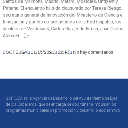
Santos de Maimona, Madrid, Mataró, Móstoles, Ontiyent y
Paterna. El encuentro ha sido clausurado por Teresa Riesgo,
secretario general de Innovación del Ministerio de Ciencia e
Innovación y por los co-presidentes de la Red Innpulso, los
alcaldes de Viladecans, Carles Ruiz, y de Ermua, Juan Carlos
Abascal. ]]>
SOFEJEA
11/15/2021
22:53
No hay comentarios
SOFEJEA es la Agencia de Desarrollo del Ayuntamiento de Ejea
de los Caballeros, que se encarga de coordinar e impulsar los
programas municipales de promoción y desarrollo económico