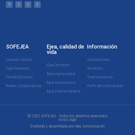
SOFEJEA
Ejea, calidad de
Información
vida
Quienes Somos
Subvenciones
Ejea Territorio
Qué Hacemos
Anuncios
Ejea Agrociudad
Dónde Estamos
Transparencia
Ejea Econurbana
Redes Colaborativas
Perfil del Contratante
Ejea Emprendedora
© 2022 SOFEJEA - Todos los derechos reservados
Aviso Legal
Diseñado y desarrollado por
Idea Comunicación