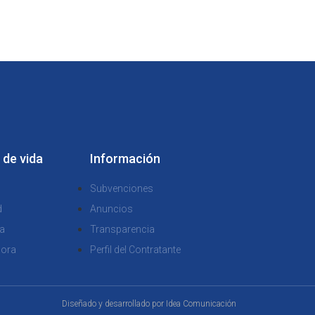
 de vida
Información
Subvenciones
d
Anuncios
a
Transparencia
dora
Perfil del Contratante
Diseñado y desarrollado por
Idea Comunicación