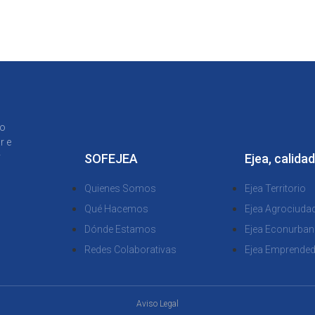
to
r e
y
SOFEJEA
Ejea, calidad
Quienes Somos
Ejea Territorio
Qué Hacemos
Ejea Agrociuda
Dónde Estamos
Ejea Econurban
Redes Colaborativas
Ejea Emprende
Aviso Legal