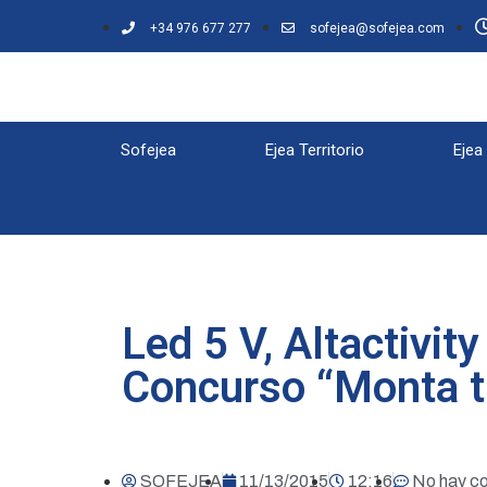
+34 976 677 277
sofejea@sofejea.com
Sofejea
Ejea Territorio
Ejea
Led 5 V, Altactivit
Concurso “Monta 
SOFEJEA
11/13/2015
12:16
No hay c