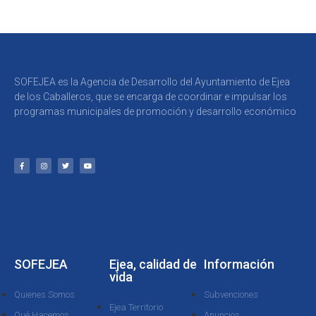
SOFEJEA es la Agencia de Desarrollo del Ayuntamiento de Ejea
de los Caballeros, que se encarga de coordinar e impulsar los
programas municipales de promoción y desarrollo económico
SOFEJEA
Ejea, calidad de
Información
vida
Quienes Somos
Subvenciones
Ejea Territorio
Qué Hacemos
Anuncios