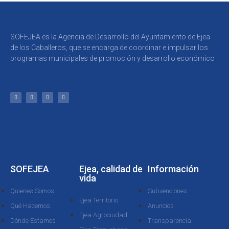
SOFEJEA es la Agencia de Desarrollo del Ayuntamiento de Ejea
de los Caballeros, que se encarga de coordinar e impulsar los
programas municipales de promoción y desarrollo económico
SOFEJEA
Ejea, calidad de
Información
vida
Quienes Somos
Subvenciones
Ejea Territorio
Qué Hacemos
Anuncios
Ejea Agrociudad
Dónde Estamos
Transparencia