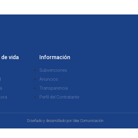
 de vida
Información
Subvenciones
d
Anuncios
a
Transparencia
dora
Perfil del Contratante
Diseñado y desarrollado por
Idea Comunicación