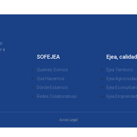
to
r e
y
SOFEJEA
Ejea, calidad
Quienes Somos
Ejea Territorio
Qué Hacemos
Ejea Agrociuda
Dónde Estamos
Ejea Econurban
Redes Colaborativas
Ejea Emprende
Aviso Legal