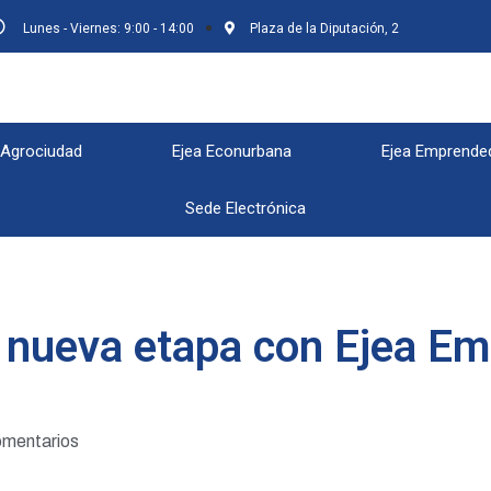
Lunes - Viernes: 9:00 - 14:00
Plaza de la Diputación, 2
 Agrociudad
Ejea Econurbana
Ejea Emprende
Sede Electrónica
nueva etapa con Ejea E
omentarios