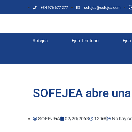
+34 976 677 277
sofejea@sofejea.com
Sofejea
Ejea Territorio
Ejea
SOFEJEA abre una 
SOFEJEA
02/26/2018
13:08
No hay c