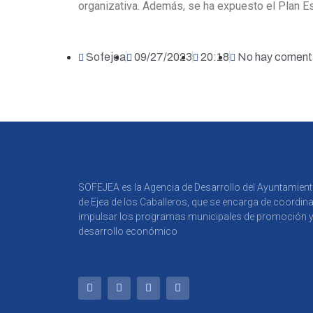
organizativa. Además, se ha expuesto el Plan Es
Sofejea
09/27/2023
20:18
No hay coment
SOFEJEA es la Agencia de Desarrollo del Ayuntamien
de Ejea de los Caballeros, que se encarga de coordina
impulsar los programas municipales de promoción 
desarrollo económico