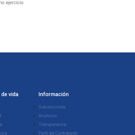
o ejercicio.
 de vida
Información
Subvenciones
d
Anuncios
a
Transparencia
dora
Perfil del Contratante