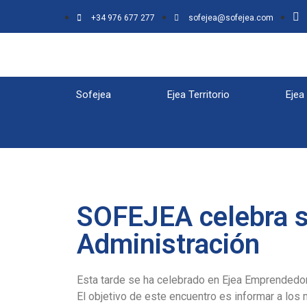
+34 976 677 277
sofejea@sofejea.com
Sofejea
Ejea Territorio
Ejea
SOFEJEA celebra s
Administración
Esta tarde se ha celebrado en Ejea Emprendedo
El objetivo de este encuentro es informar a los 