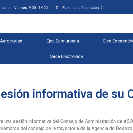
Lunes - Viernes: 9:00 - 14:00
Plaza de la Diputación, 2
 Agrociudad
Ejea Econurbana
Ejea Emprende
Sede Electrónica
esión informativa de su 
ra una sesión informativa del Consejo de Administración de #S
miembros del consejo de la trayectoria de la Agencia de Desarrol