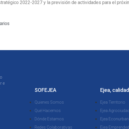
tratégico 2022-2027 y la previsión de actividades para el próxim
arios
to
r e
y
SOFEJEA
Ejea, calidad
Quienes Somos
Ejea Territorio
Qué Hacemos
Ejea Agrociuda
Dónde Estamos
Ejea Econurban
Redes Colaborativas
Ejea Emprende