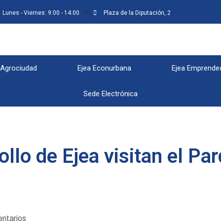
Lunes - Viernes: 9:00 - 14:00
Plaza de la Diputación, 2
 Agrociudad
Ejea Econurbana
Ejea Emprende
Sede Electrónica
ollo de Ejea visitan el Pa
ntarios