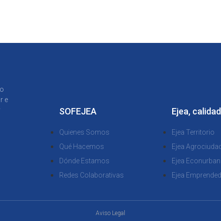
to
r e
y
SOFEJEA
Ejea, calidad
Quienes Somos
Ejea Territorio
Qué Hacemos
Ejea Agrociuda
Dónde Estamos
Ejea Econurban
Redes Colaborativas
Ejea Emprende
Aviso Legal