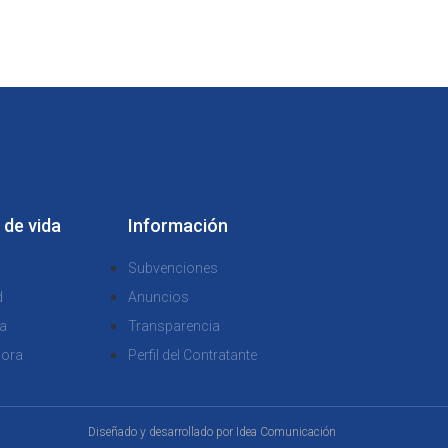
 de vida
Información
Subvenciones
d
Anuncios
a
Transparencia
dora
Perfil del Contratante
Diseñado y desarrollado por
Idea Comunicación