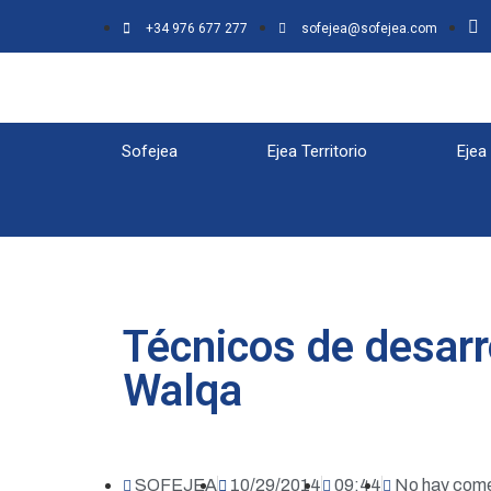
+34 976 677 277
sofejea@sofejea.com
Sofejea
Ejea Territorio
Ejea
Técnicos de desarr
Walqa
SOFEJEA
10/29/2014
09:44
No hay come