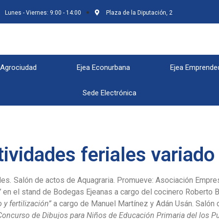
Lunes - Viernes: 9:00 - 14:00
Plaza de la Diputación, 2
 Agrociudad
Ejea Econurbana
Ejea Emprende
Sede Electrónica
ividades feriales variado
les
.
Salón de actos de Aquagraria. Promueve: Asociación Empresar
”
en el stand de Bodegas Ejeanas a cargo del cocinero Roberto B
 y fertilización”
a cargo de Manuel Martínez y Adán Usán. Salón
I Concurso de Dibujos para Niños de Educación Primaria del los P