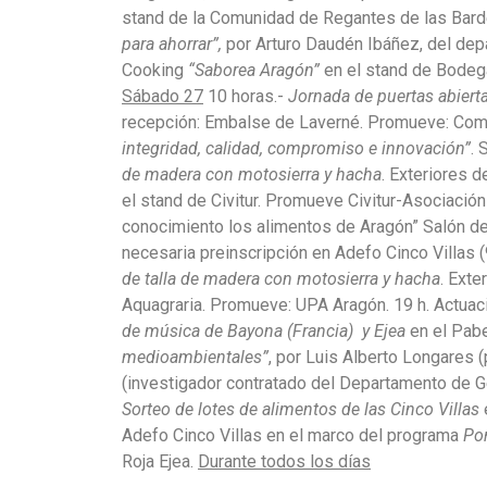
stand de la Comunidad de Regantes de las Bard
para ahorrar”,
por Arturo Daudén Ibáñez, del dep
Cooking
“Saborea Aragón”
en el stand de Bodega
Sábado 27
10 horas.-
Jornada de puertas abierta
recepción: Embalse de Laverné. Promueve: Comu
integridad, calidad, compromiso e innovación”
. 
de madera con motosierra y hacha
. Exteriores d
el stand de Civitur. Promueve Civitur-Asociación 
conocimiento los alimentos de Aragón” Salón de
necesaria preinscripción en Adefo Cinco Villas 
de talla de madera con motosierra y hacha
. Exte
Aquagraria. Promueve: UPA Aragón. 19 h. Actuació
de música de Bayona (Francia) y Ejea
en el Pabe
medioambientales”
, por Luis Alberto Longares 
(investigador contratado del Departamento de G
Sorteo de lotes de alimentos de las Cinco Villas
Adefo Cinco Villas en el marco del programa
Po
Roja Ejea.
Durante todos los días