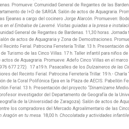
enas. Promueve: Comunidad General de Regantes de las Bardena
artamento de I+D de SARGA. Salón de actos de Aquagraria. Prom
s Ejeanas a cargo del cocinero Jorge Alarcón. Promueven: Bodega
s en el Embalse de Laverné. Visitas guiadas a la presa e instalaci
nidad General de Regantes de Bardenas. 11,30 horas. Jornada 
Salón de actos de Aquagraria y Zona de Demostraciones. Promue
el Recinto Ferial. Patrocina Ferretería Trillar. 13 h. Presentación 
de Turismo de las Cinco Villas. 17 h. Taller infantil para niños 
 actos de Aquagraria. Promueve: Adefo Cinco Villas en el marc
(976 677 272).
17 a19 h. Pasacalles de los
Dulzaineros de las Ci
riores del Recinto Ferial. Patrocina Ferretería Trillar. 19 h.- Charla 
n de la Coral Polifónica Ejea en la Plaza de AECIS. Pabellón Fer
llón Ferial. 13 h. Presentación del proyecto
“Dinamízame Medioam
(profesor investigador del Departamento de Geografía de la Uni
eografía de la Universidad de Zaragoza). Salón de actos de Aqua
entre los compradores del Mercado Agroalimentario de las Cinco
n Aragón en tu mesa.
18,00 h.
Chocolatada y actividades infantil