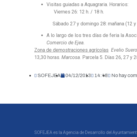
Visitas guiadas a Aquagraria. Horarios:
Viernes 26: 12 h. / 18 h.
Sábado 27 y domingo 28: mañana (12 y 13
A lo largo de los tres días de feria la Aso
Comercio de Ejea.
Zona de demostraciones agrícolas
Evelio Suer
13,30 horas.
Marcosa.
Parcela 5. Días 26, 27 y 28
SOFEJEA
04/12/2013
14:48
No hay com
SOFEJEA es la Agencia de Desarrollo del Ayuntamien