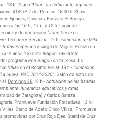
s. 18 h. Charla
“Purin: un fertilizante orgánico
ueve: ADS nº 2 del Porcino. 18,30 h. Show
s Ejeanas, Olivalia y Borrajas El Borago.
ones a las 10 h., 11 h. y 12 h
. Lugar de
técnica y demostración
“John Deere es
ve: Lamusa y Servicios. 12 h.
Exhibición de talla
de
Rutas Prepirineo
a cargo de Miguel Pemán en
de 5 a12 años “Cómete Aragón. Diviértete
o del programa
Pon Aragón en tu mesa.
Es
nco Villas
en el Recinto Ferial. 18 h.-
Exhibición
“
La nueva PAC
2014-2020”.
Salón de actos de
ial.
Domingo 28
12 h.-
Actuación de las bandas
biente: itinerarios educativos y rutas
versidad de Zaragoza) y Carlos Baraza
graria. Promueve: Fundación Farasdués. 13 h.-
 Villas. Stand de Adefo Cinco Villas. Promueve:
es
promovidas por Cruz Roja Ejea. Stand de Cruz