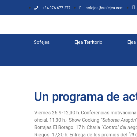
+34 976 677 277
sofejea@sofejea.com
Sofejea
Ejea Territorio
Ejea
Un programa de act
Viernes 26 9-12,30 h. Conferencias motivaciona
oficial. 11,30 h.- Show Cooking
“Saborea Aragón
Borrajas El Borago. 17 h. Charla
“Control del riego
Riegos. 17,30 h. Entrega de los premios del
“II