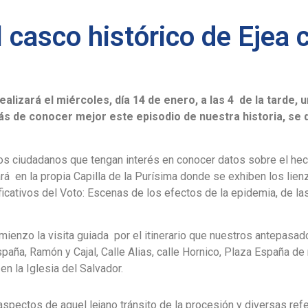
l casco histórico de Ejea 
lizará el miércoles, día 14 de enero, a las 4 de la tarde, un
ás de conocer mejor este episodio de nuestra historia, se
, los ciudadanos que tengan interés en conocer datos sobre el he
iará en la propia Capilla de la Purísima donde se exhiben los li
icativos del Voto: Escenas de los efectos de la epidemia, de las
omienzo la visita guiada por el itinerario que nuestros antepasad
España, Ramón y Cajal, Calle Alias, calle Hornico, Plaza España de 
en la Iglesia del Salvador.
aspectos de aquel lejano tránsito de la procesión y diversas refe