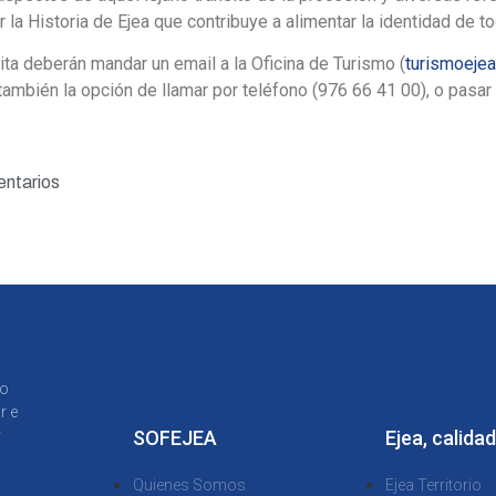
or la Historia de Ejea que contribuye a alimentar la identidad de 
ita deberán mandar un email a la Oficina de Turismo (
turismoeje
también la opción de llamar por teléfono (976 66 41 00), o pasar
ntarios
to
r e
y
SOFEJEA
Ejea, calidad
Quienes Somos
Ejea Territorio