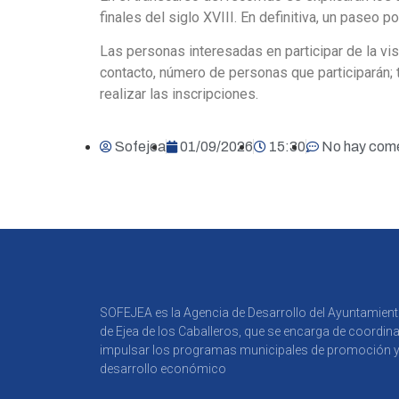
finales del siglo XVIII. En definitiva, un paseo p
Las personas interesadas en participar de la vis
contacto, número de personas que participarán; 
realizar las inscripciones.
Sofejea
01/09/2026
15:30
No hay come
SOFEJEA es la Agencia de Desarrollo del Ayuntamien
de Ejea de los Caballeros, que se encarga de coordina
impulsar los programas municipales de promoción 
desarrollo económico