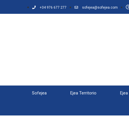
+34 976 677 277
sofejea@sofejea.com
Sofejea
Ejea Territorio
Ejea