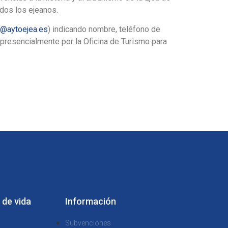
todos los ejeanos.
a@aytoejea.es
) indicando nombre, teléfono de
 presencialmente por la Oficina de Turismo para
 de vida
Información
Subvenciones