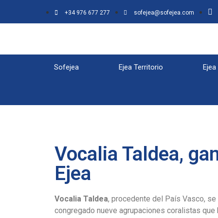
+34 976 677 277
sofejea@sofejea.com
Sofejea
Ejea Territorio
Ejea
Vocalia Taldea, ga
Ejea
Vocalia Taldea
, procedente del País Vasco, se 
congregado nueve agrupaciones coralistas que h