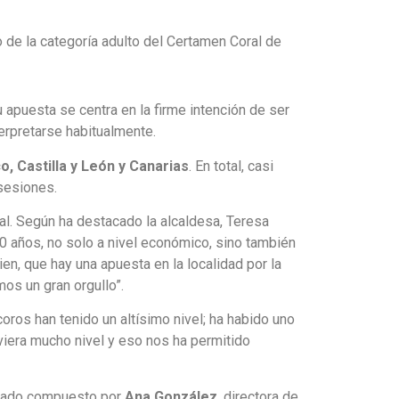
o de la categoría adulto del Certamen Coral de
 apuesta se centra en la firme intención de ser
erpretarse habitualmente.
o, Castilla y León y Canarias
. En total, casi
sesiones.
nal. Según ha destacado la alcaldesa, Teresa
0 años, no solo a nivel económico, sino también
n, que hay una apuesta en la localidad por la
os un gran orgullo”.
coros han tenido un altísimo nivel; ha habido uno
viera mucho nivel y eso nos ha permitido
estado compuesto por
Ana González
, directora de