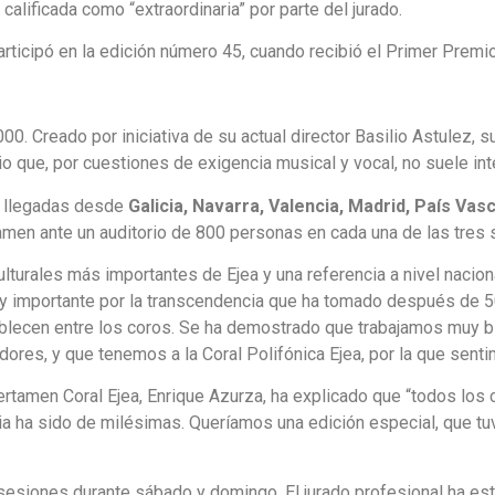
 calificada como “extraordinaria” por parte del jurado.
articipó en la edición número 45, cuando recibió el Primer Premi
. Creado por iniciativa de su actual director Basilio Astulez, su
o que, por cuestiones de exigencia musical y vocal, no suele int
s llegadas desde
Galicia, Navarra, Valencia, Madrid, País Vasc
amen ante un auditorio de 800 personas en cada una de las tres 
ulturales más importantes de Ejea y una referencia a nivel nacio
uy importante por la transcendencia que ha tomado después de 5
lecen entre los coros. Se ha demostrado que trabajamos muy bie
res, y que tenemos a la Coral Polifónica Ejea, por la que sentim
 Certamen Coral Ejea, Enrique Azurza, ha explicado que “todos los 
a ha sido de milésimas. Queríamos una edición especial, que tu
 sesiones durante sábado y domingo. El jurado profesional ha 