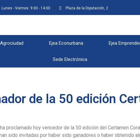
Lunes - Viernes: 9:00 - 14:00
Plaza de la Diputación, 2
 Agrociudad
Ejea Econurbana
Ejea Emprende
Sede Electrónica
nador de la 50 edición Ce
ha proclamado hoy vencedor de la 50 edición del Certamen Coral 
an sido invitadas por haber sido ganadores o haber obtenido al