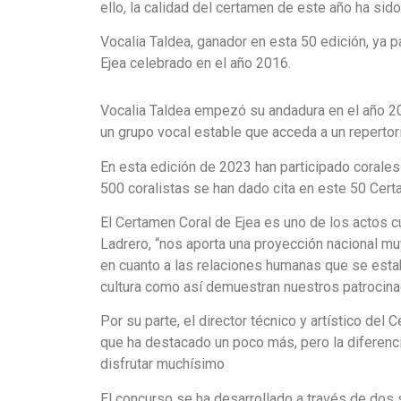
ello, la calidad del certamen de este año ha sido
Vocalia Taldea, ganador en esta 50 edición, ya p
Ejea celebrado en el año 2016.
Vocalia Taldea empezó su andadura en el año 2000
un grupo vocal estable que acceda a un repertori
En esta edición de 2023 han participado corale
500 coralistas se han dado cita en este 50 Cert
El Certamen Coral de Ejea es uno de los actos c
Ladrero, “nos aporta una proyección nacional m
en cuanto a las relaciones humanas que se estab
cultura como así demuestran nuestros patrocinado
Por su parte, el director técnico y artístico del
que ha destacado un poco más, pero la diferenci
disfrutar muchísimo
El concurso se ha desarrollado a través de dos