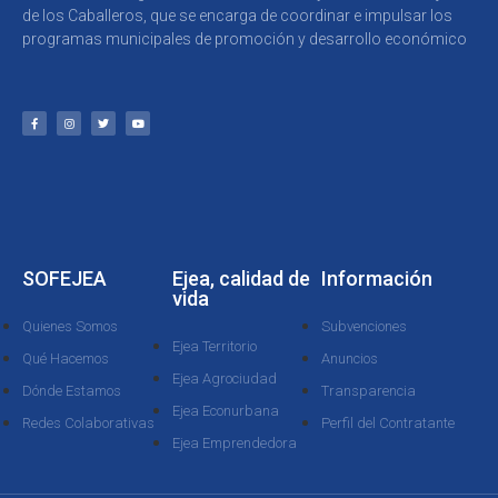
de los Caballeros, que se encarga de coordinar e impulsar los
programas municipales de promoción y desarrollo económico
SOFEJEA
Ejea, calidad de
Información
vida
Quienes Somos
Subvenciones
Ejea Territorio
Qué Hacemos
Anuncios
Ejea Agrociudad
Dónde Estamos
Transparencia
Ejea Econurbana
Redes Colaborativas
Perfil del Contratante
Ejea Emprendedora