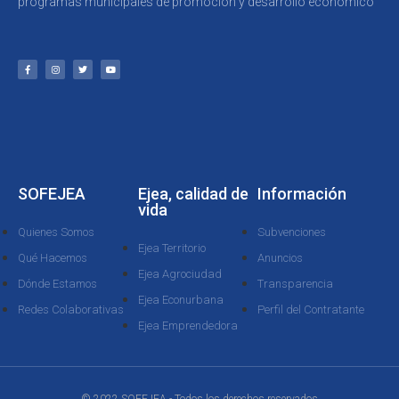
programas municipales de promoción y desarrollo económico
SOFEJEA
Ejea, calidad de
Información
vida
Quienes Somos
Subvenciones
Ejea Territorio
Qué Hacemos
Anuncios
Ejea Agrociudad
Dónde Estamos
Transparencia
Ejea Econurbana
Redes Colaborativas
Perfil del Contratante
Ejea Emprendedora