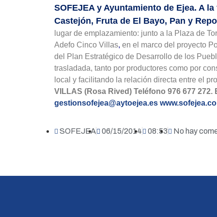
SOFEJEA y Ayuntamiento de Ejea.
A la
Castejón, Fruta de El Bayo, Pan y Rep
lugar de emplazamiento: junto a la Plaza de Tor
Adefo Cinco Villas
,
en el marco del proyecto P
del Plan Estratégico de Desarrollo de los Pueb
trasladada, tanto por productores como por con
local y facilitando la relación directa entre el p
VILLAS (Rosa Rived)
Teléfono 976 677 272. 
gestionsofejea@aytoejea.es
www.sofejea.c
SOFEJEA
06/15/2014
08:53
No hay come