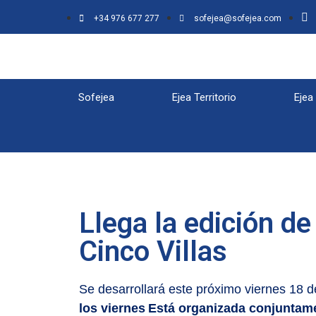
+34 976 677 277
sofejea@sofejea.com
Sofejea
Ejea Territorio
Ejea
Llega la edición d
Cinco Villas
Se desarrollará este próximo viernes 18 de
los viernes
Está organizada conjuntam