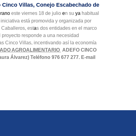
co Cinco Villas, Conejo Escabechado de
erano
este viernes 18 de julio
e
n su
ya
habitual
 iniciativa está promovida y organizada por
Caballeros, est
a
s dos entidades en el marco
el proyecto responde a una necesidad
as Cinco Villas, incentivando así la economía
CADO AGROALIMENTARIO
ADEFO CINCO
ura Álvarez)
Teléfono 976 677 277. E-mail