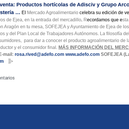
 venta: Productos hortícolas de Adisciv y Grupo Ar
ostería …
El
Mercado Agroalimentario
celebra su edición de v
os de Ejea, en la entrada del mercadillo
.
R
ecordamos que e
sta
on Aragón en tu mesa, SOFEJEA y Ayuntamiento de Ejea de los 
los y del Plan Local de Trabajadores Autónomos. La filosofía d
sumidores, para dar a conocer el producto agroalimentario de l
roductor y el consumidor final.
MÁS INFORMACIÓN DEL MER
E-mail:
rosa.rived@adefo.com
www.adefo.com
SOFEJEA (La
]]>
om
ntarios